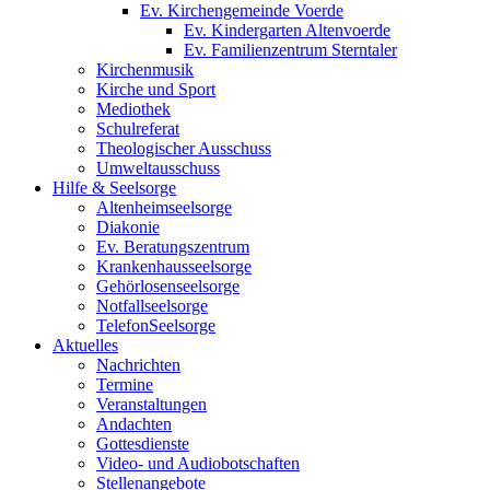
Ev. Kirchengemeinde Voerde
Ev. Kindergarten Altenvoerde
Ev. Familienzentrum Sterntaler
Kirchenmusik
Kirche und Sport
Mediothek
Schulreferat
Theologischer Ausschuss
Umweltausschuss
Hilfe & Seelsorge
Altenheimseelsorge
Diakonie
Ev. Beratungszentrum
Krankenhausseelsorge
Gehörlosenseelsorge
Notfallseelsorge
TelefonSeelsorge
Aktuelles
Nachrichten
Termine
Veranstaltungen
Andachten
Gottesdienste
Video- und Audiobotschaften
Stellenangebote