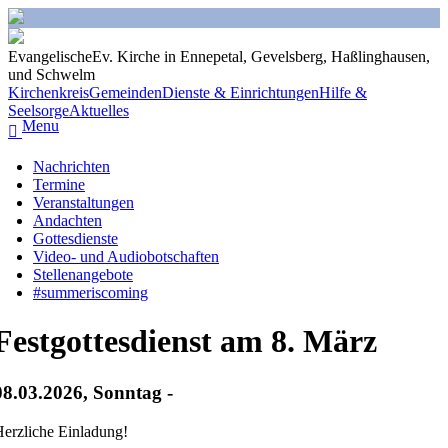
Evangelische
Ev.
Kirche
in
Ennepetal, Gevelsberg, Haßlinghausen
,
und
Schwelm
Kirchenkreis
Gemeinden
Dienste & Einrichtungen
Hilfe &
Seelsorge
Aktuelles
Menu

Nachrichten
Termine
Veranstaltungen
Andachten
Gottesdienste
Video- und Audiobotschaften
Stellenangebote
#summeriscoming
Festgottesdienst am 8. März
08.03.2026, Sonntag -
erzliche Einladung!