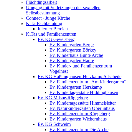
Flüchtlingsarbeit
Umgang mit Verletzungen der sexuellen
Selbstbestimmung
Connect - Junge Kirche
KiTa-Fachberatung
Interner Bereich
KiTas und Familienzentren
Ev. KG Gevelsberg
Ev. Kindergarten Berge
Ev. Kindergarten Börkey
Ev. Kinderhaus Bunte Arche
Ev. Kindergarten Haufe
Ev. Kinder- und Familienzentrum
Vogelnest
Ev. KG Haßlinghausen-Herzkamp-Silschede
Ev. Familienzentrum „Am Kindergarten“
Ev. Kindergarten Herzkamp
Ev. Kindertagesstätte Hiddinghausen
Ev. KG Milspe-Rüggeberg
Ev. Kindertagesstätte Himmelsleiter
Ev. Naturkindergarten Oberlinhaus
Ev. Familienzentrum Rüggeberg
Ev. Kindergarten Wichernhaus
Ev. KG Schwelm
Ev. Familienzentrum Die Arche