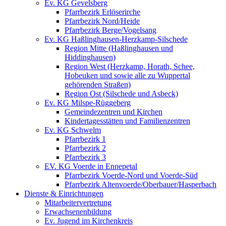
Ev. KG Gevelsberg
Pfarrbezirk Erlöserirche
Pfarrbezirk Nord/Heide
Pfarrbezirk Berge/Vogelsang
Ev. KG Haßlinghausen-Herzkamp-Silschede
Region Mitte (Haßlinghausen und
Hiddinghausen)
Region West (Herzkamp, Horath, Schee,
Hobeuken und sowie alle zu Wuppertal
gehörenden Straßen)
Region Ost (Silschede und Asbeck)
Ev. KG Milspe-Rüggeberg
Gemeindezentren und Kirchen
Kindertagesstätten und Familienzentren
Ev. KG Schwelm
Pfarrbezirk 1
Pfarrbezirk 2
Pfarrbezirk 3
EV. KG Voerde in Ennepetal
Pfarrbezirk Voerde-Nord und Voerde-Süd
Pfarrbezirk Altenvoerde/Oberbauer/Hasperbach
Dienste & Einrichtungen
Mitarbeitervertretung
Erwachsenenbildung
Ev. Jugend im Kirchenkreis